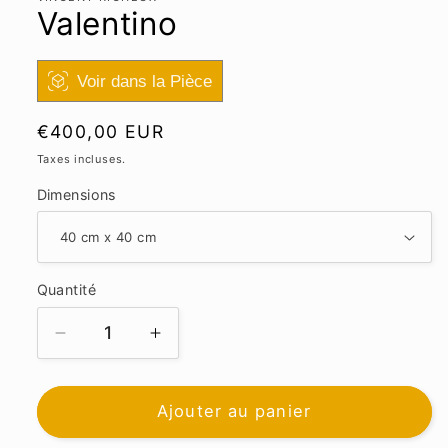
Valentino
Voir dans la Pièce
Prix
€400,00 EUR
habituel
Taxes incluses.
Dimensions
Quantité
Réduire
Augmenter
la
la
quantité
quantité
de
de
Ajouter au panier
Valentino
Valentino