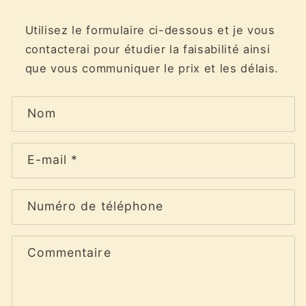
Utilisez le formulaire ci-dessous et je vous
contacterai pour étudier la faisabilité ainsi
que vous communiquer le prix et les délais.
F
Nom
o
r
m
E-mail
*
u
l
Numéro de téléphone
a
i
r
Commentaire
e
d