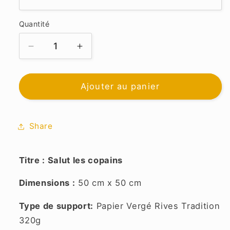
Quantité
Réduire
Augmenter
la
la
quantité
quantité
de
de
Ajouter au panier
Salut
Salut
les
les
Copains
Copains
Share
Titre : Salut les copains
Dimensions :
50 cm x 50 cm
Type de support:
Papier Vergé Rives Tradition
320g