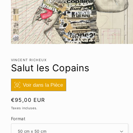
Ouvrir
le
média
1
VINCENT RICHEUX
dans
Salut les Copains
une
fenêtre
modale
Voir dans la Pièce
Prix
€95,00 EUR
habituel
Taxes incluses.
Format