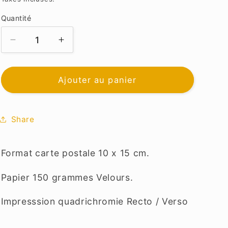
Quantité
Réduire
Augmenter
la
la
quantité
quantité
de
de
Ajouter au panier
Saint
Saint
Ives
Ives
Share
Format carte postale 10 x 15 cm.
Papier 150 grammes Velours.
Impresssion quadrichromie Recto / Verso