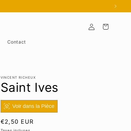
Panier
Connexion
Contact
VINCENT RICHEUX
Saint Ives
Voir dans la Pièce
Prix
€2,50 EUR
habituel
Taxes incluses.