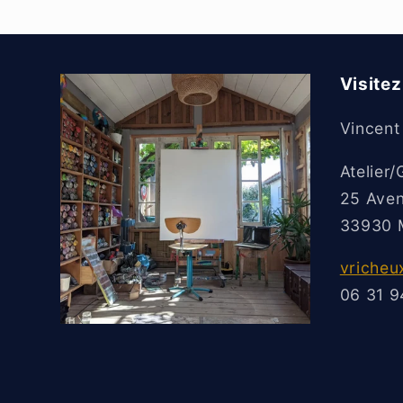
a
c
t
Visitez 
Vincent
Atelier/
25 Aven
33930 M
vriche
06 31 9