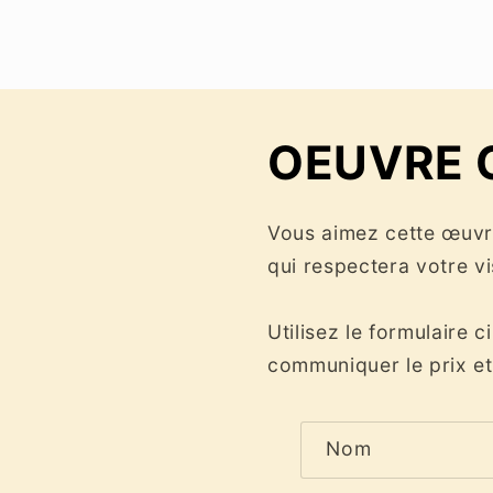
une
fenêtre
modale
OEUVRE 
Vous aimez cette œuvre
qui respectera votre v
Utilisez le formulaire c
communiquer le prix et 
F
Nom
o