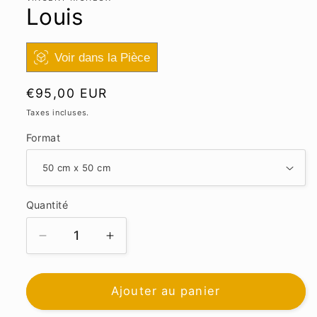
Louis
Voir dans la Pièce
Prix
€95,00 EUR
habituel
Taxes incluses.
Format
Quantité
Réduire
Augmenter
la
la
quantité
quantité
de
de
Ajouter au panier
Louis
Louis