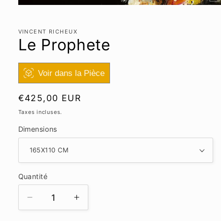
Ouvrir
le
média
1
VINCENT RICHEUX
dans
Le Prophete
une
fenêtre
modale
Voir dans la Pièce
Prix
€425,00 EUR
habituel
Taxes incluses.
Dimensions
Quantité
Réduire
Augmenter
la
la