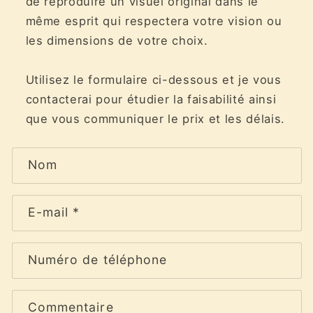
de reproduire un visuel original dans le
même esprit qui respectera votre vision ou
les dimensions de votre choix.
Utilisez le formulaire ci-dessous et je vous
contacterai pour étudier la faisabilité ainsi
que vous communiquer le prix et les délais.
F
Nom
o
r
m
E-mail
*
u
l
Numéro de téléphone
a
i
r
Commentaire