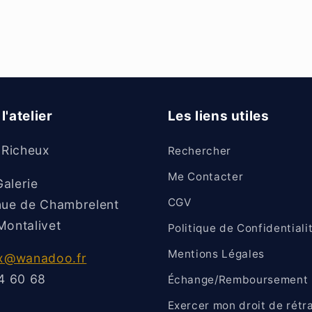
l'atelier
Les liens utiles
 Richeux
Rechercher
Me Contacter
Galerie
CGV
ue de Chambrelent
ontalivet
Politique de Confidentiali
Mentions Légales
ux@wanadoo.fr
4 60 68
Échange/Remboursement
Exercer mon droit de rétr