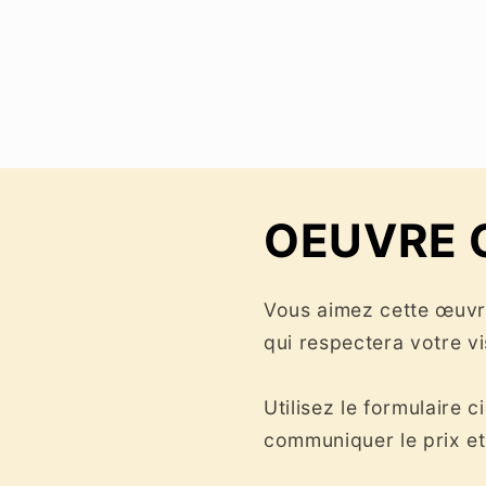
le
média
1
dans
une
fenêtre
modale
OEUVRE 
Vous aimez cette œuvre
qui respectera votre v
Utilisez le formulaire c
communiquer le prix et 