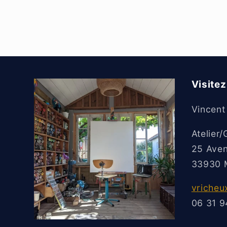
n
t
a
c
t
Visitez 
Vincent
Atelier/
25 Aven
33930 M
vriche
06 31 9