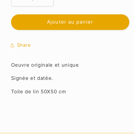
Réduire
Augmenter
la
la
quantité
quantité
de
de
Ajouter au panier
Gatto
Gatto
Bianco
Bianco
Share
Oeuvre originale et unique
Signée et datée.
Toile de lin 50X50 cm