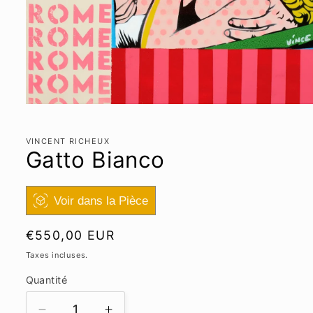
Ouvrir
le
média
1
VINCENT RICHEUX
dans
Gatto Bianco
une
fenêtre
modale
Voir dans la Pièce
Prix
€550,00 EUR
habituel
Taxes incluses.
Quantité