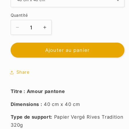
Quantité
Réduire
Augmenter
la
la
quantité
quantité
de
de
Ajouter au panier
Amour
Amour
Pantone
Pantone
Share
Titre : Amour pantone
Dimensions :
40 cm x 40 cm
Type de support:
Papier Vergé Rives Tradition
320g