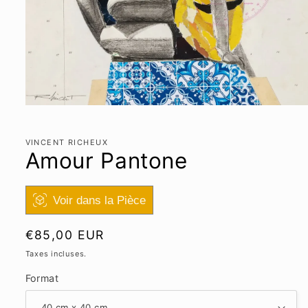
Ouvrir
le
média
1
VINCENT RICHEUX
dans
Amour Pantone
une
fenêtre
modale
Voir dans la Pièce
Prix
€85,00 EUR
habituel
Taxes incluses.
Format