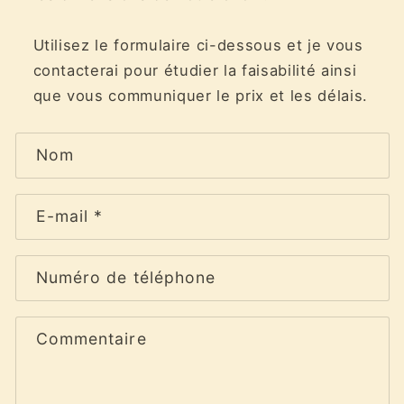
Utilisez le formulaire ci-dessous et je vous
contacterai pour étudier la faisabilité ainsi
que vous communiquer le prix et les délais.
F
Nom
o
r
m
E-mail
*
u
l
Numéro de téléphone
a
i
r
Commentaire
e
d